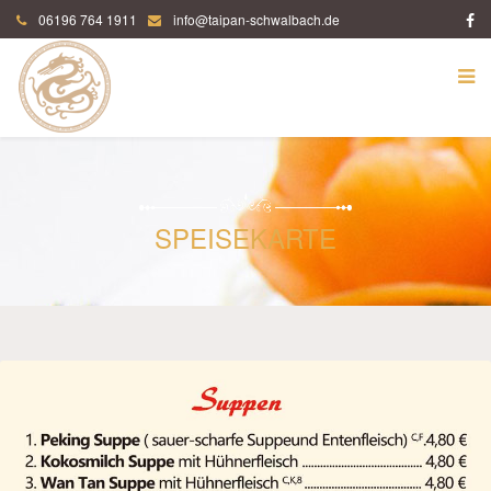
06196 764 1911
info@taipan-schwalbach.de
SPEISEKARTE